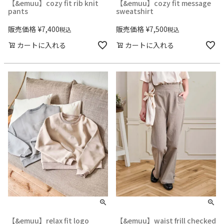
【&emuu】cozy fit rib knit
【&emuu】cozy fit message
pants
sweatshirt
販売価格
¥
7,400
販売価格
¥
7,500
税込
税込
カートに入れる
カートに入れる
【&emuu】relax fit logo
【&emuu】waist frill checked