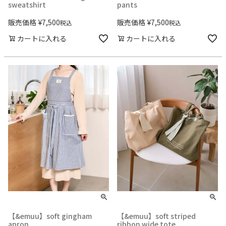
sweatshirt
pants
販売価格
¥
7,500
販売価格
¥
7,500
税込
税込
カートに入れる
カートに入れる
【&emuu】soft gingham
【&emuu】soft striped
apron
ribbon wide tote