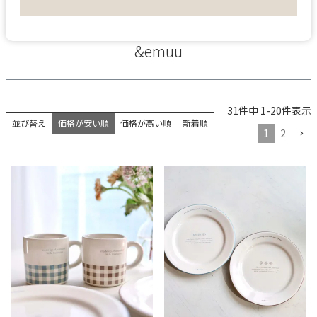
&emuu
31
件中
1
-
20
件表示
並び替え
価格が安い順
価格が高い順
新着順
1
2