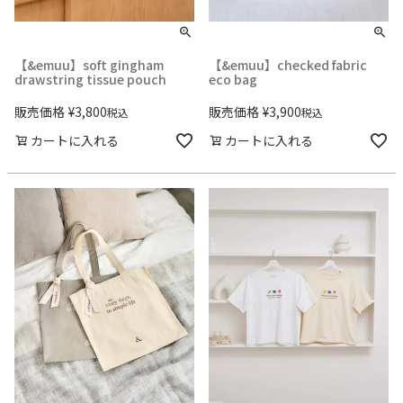
【&emuu】soft gingham
【&emuu】checked fabric
drawstring tissue pouch
eco bag
販売価格
¥
3,800
販売価格
¥
3,900
税込
税込
カートに入れる
カートに入れる