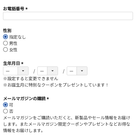
お電話番号
(
必
須
性別
)
指定なし
男性
女性
生年月日
(
必
※設定すると変更できません
須
※お誕生月に特別なクーポンをプレゼントしています！
)
メールマガジンの購読
可
(
否
必
メールマガジンをご購読いただくと、新製品やセール情報をお届け
須
します。またメールマガジン限定クーポンやプレゼントなどお得な
)
情報をお届けします。