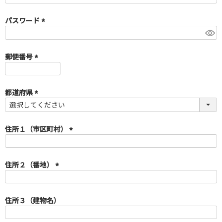
必
須
パスワード
)
(
必
須
郵便番号
)
(
必
須
都道府県
)
(
必
須
住所１（市区町村）
)
(
必
須
住所２（番地）
)
(
必
須
住所３（建物名）
)