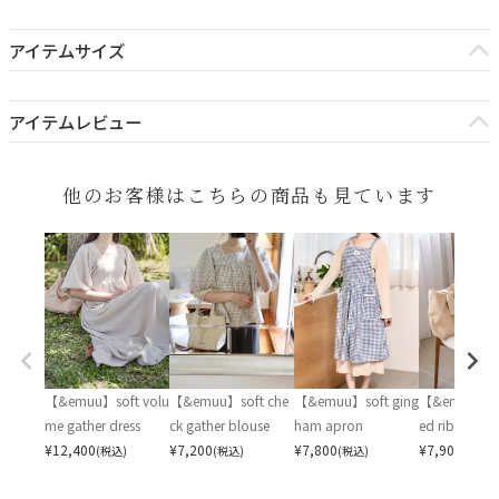
#0302
アイテムサイズ
原産国：中国
【サイズ/単位(cm)】
素材：表地：ポリエステル60% 綿40%.
アイテムレビュー
着丈 122
裏地：ポリエステル100%
バスト 116
レビューを書く
袖丈 38
他のお客様はこちらの商品も見ています
ATTENTION
・商品により、色落ち・色移りがある場合がございます。
・生産時期により、予告なくデザインの仕様やカラーの色味、素材
が変更される場合がございます。
・当商品は機械による生産の過程上、どうしても"生地を織る際の糸
の継ぎ目"や多少の"ほつれ"、他繊維の"混紡"、素材によるネップ・
色ムラが生じる場合がございます。
【&emuu】soft volu
【&emuu】soft che
【&emuu】soft ging
【&emuu】sof
また、同商品でも、形・サイズや柄・生地感に多少の"誤差"が生じ
me gather dress
ck gather blouse
ham apron
ed ribbon wi
る場合がございます。
¥
12,400
¥
7,200
¥
7,800
¥
7,900
(税込)
(税込)
(税込)
(税込)
・照明等の撮影環境により、モデル着用画像は若干お色味が異なって
見える可能性がございます。