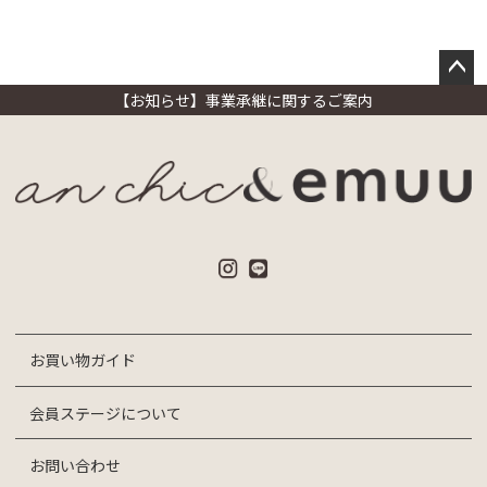
・当商品はすべて畳んだ状態での輸送・保管・配送となります為、商
品の素材によりましては、開封時シワが生じる場合がございます。
・サイズは、実寸サイズを測っているため多少誤差がでる場合がご
ざいます。
ペー
【お知らせ】事業承継に関するご案内
・素材の性質上、染料の匂いが強いものがございます。
ジト
・商品の在庫につきまして、注文のタイミングや、検品時の不良品
ップ
の発覚等により商品をご用意出来ない場合がございます。
へ
お買い物ガイド
会員ステージについて
お問い合わせ