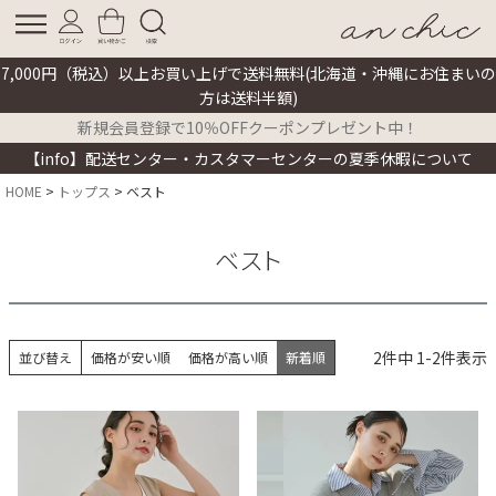
7,000円（税込）以上お買い上げで送料無料(北海道・沖縄にお住まいの
方は送料半額)
新規会員登録で10％OFFクーポンプレゼント中！
【info】配送センター・カスタマーセンターの夏季休暇について
HOME
トップス
ベスト
ベスト
2
件中
1
-
2
件表示
並び替え
価格が安い順
価格が高い順
新着順