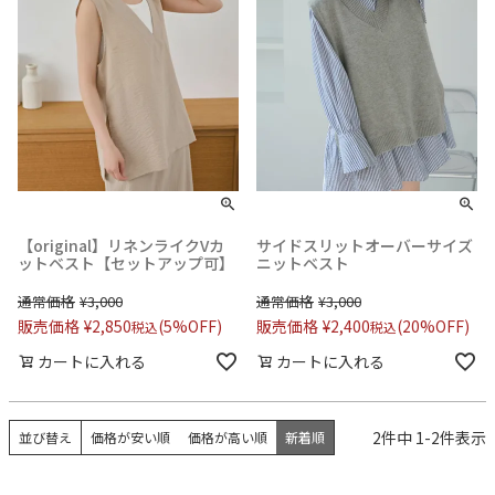
【original】リネンライクVカ
サイドスリットオーバーサイズ
ットベスト【セットアップ可】
ニットベスト
通常価格
¥
3,000
通常価格
¥
3,000
販売価格
¥
2,850
(5%OFF)
販売価格
¥
2,400
(20%OFF)
税込
税込
カートに入れる
カートに入れる
2
件中
1
-
2
件表示
並び替え
価格が安い順
価格が高い順
新着順