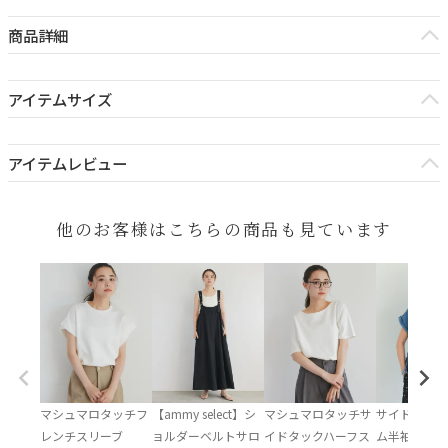
商品詳細
#0913
アイテムサイズ
原産国：中国
【サイズ/単位(cm)】
素材：本体 アクリル 100％
アイテムレビュー
着丈 51
透け感：なし
身幅 36
裏地：なし
レビューを書く
肩幅 31
伸縮性：あり
他のお客様はこちらの商品も見ています
ポケット：なし
ATTENTION
・商品により、色落ち・色移りがある場合がございます。
・生産時期により、予告なくデザインの仕様やカラーの色味、素材
が変更される場合がございます。
・当商品は機械による生産の過程上、どうしても"生地を織る際の糸
の継ぎ目"や多少の"ほつれ"、他繊維の"混紡"、素材によるネップ・
色ムラが生じる場合がございます。
マシュマロタッチフ
【ammy select】シ
マシュマロタッチサ
サイドドロス
また、同商品でも、形・サイズや柄・生地感に多少の"誤差"が生じ
レンチスリーブ
ョルダーベルトサロ
イドタックハーフス
ム半袖シャツ