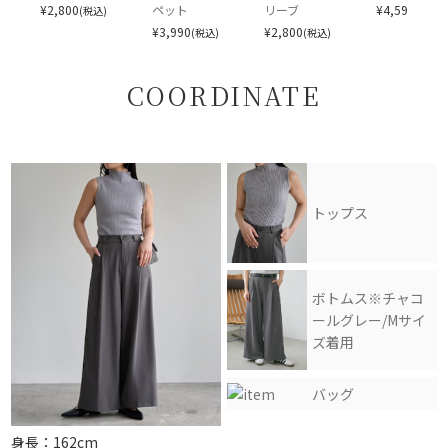
る場合がございます。
¥
2,800
ペット
リーブ
¥
4,590
(税込)
(税込)
・照明等の撮影環境により、モデル着用画像は若干お色味が異なって
¥
3,990
¥
2,800
(税込)
(税込)
見える可能性がございます。
・当商品はすべて畳んだ状態での輸送・保管・配送となります為、商
COORDINATE
品の素材によりましては、開封時シワが生じる場合がございます。
・サイズは、実寸サイズを測っているため多少誤差がでる場合がご
ざいます。
・素材の性質上、染料の匂いが強いものがございます。
・商品の在庫につきまして、注文のタイミングや、検品時の不良品
の発覚等により商品をご用意出来ない場合がございます。
トップス
ボトムス※チャコ
ールグレー/Mサイ
ズ着用
バッグ
身長：162cm