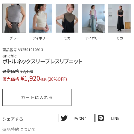
グレー
アイボリー
モカ
アイボリー
モカ
商品番号
AN2501010913
an chic
ボトルネックスリーブレスリブニット
通常価格
¥
2,400
¥
1,920
販売価格
(20%OFF)
税込
シェアする
返品特約について